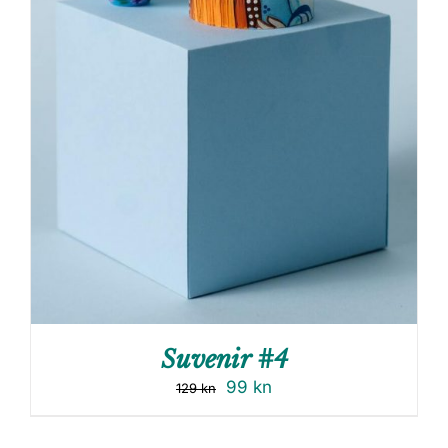
Suvenir #4
99
kn
129
kn