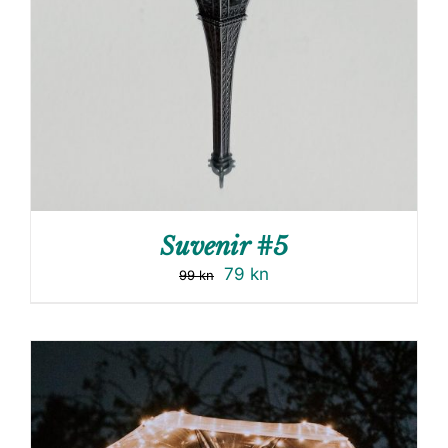
Suvenir #5
79
kn
99
kn