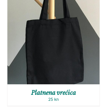
Platnena vrećica
25
kn