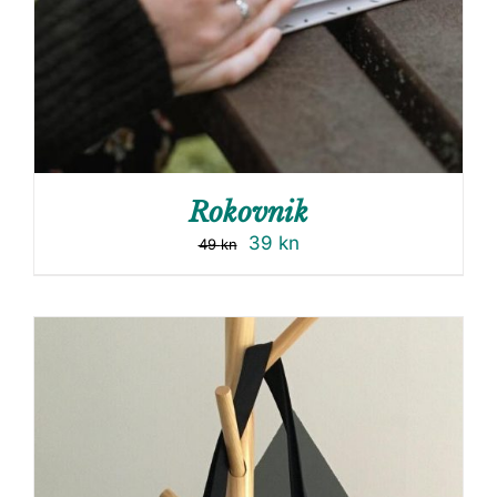
Rokovnik
39
kn
49
kn