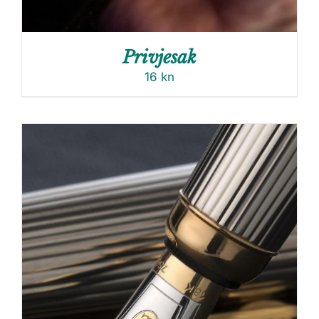
Privjesak
16
kn