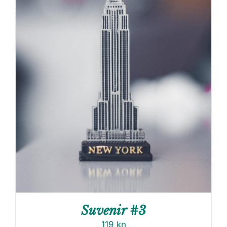
Suvenir #3
119
kn