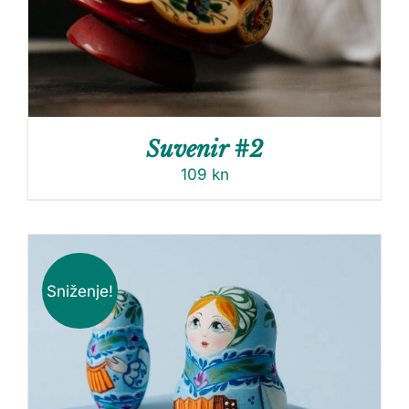
Suvenir #2
109
kn
Sniženje!