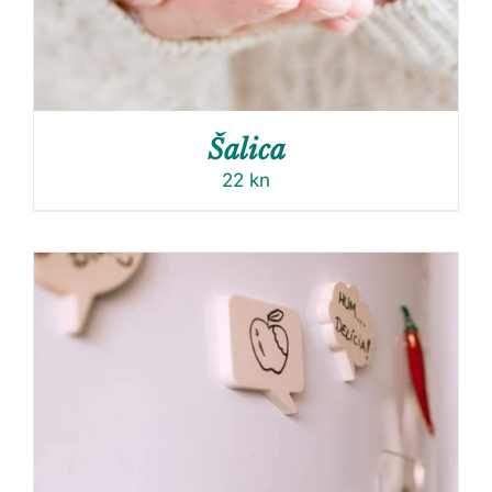
Šalica
22
kn