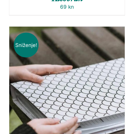
69
kn
Sniženje!