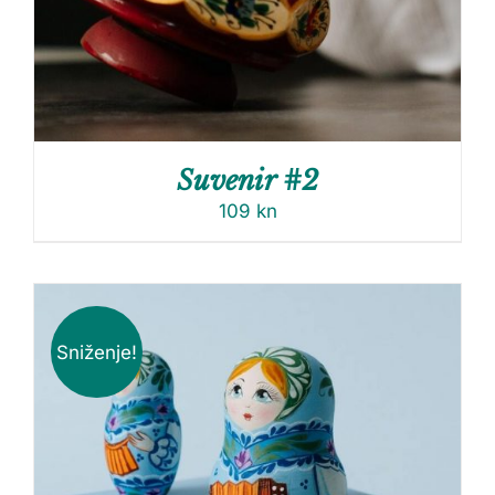
Suvenir #2
109
kn
Sniženje!