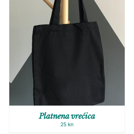
Platnena vrećica
25
kn