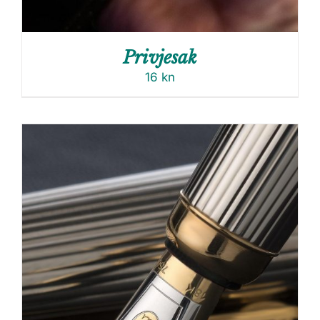
Privjesak
16
kn