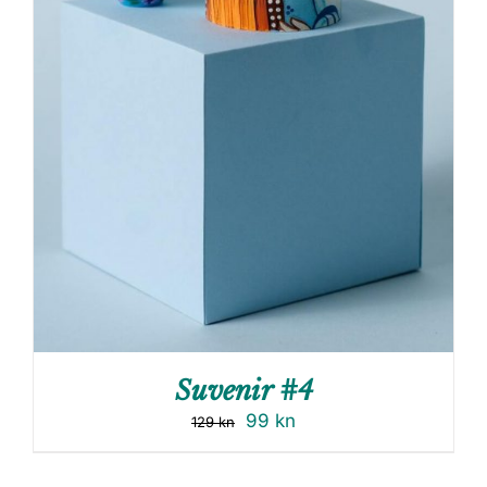
Suvenir #4
99
kn
129
kn