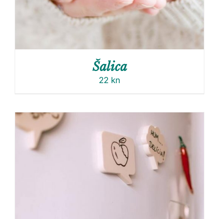
Šalica
22
kn