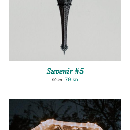
Suvenir #5
79
kn
99
kn