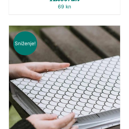
69
kn
Sniženje!