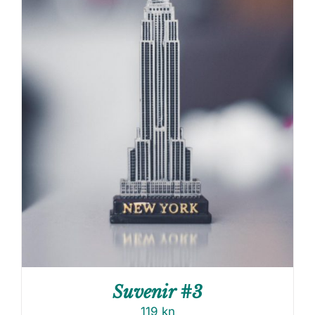
Suvenir #3
119
kn