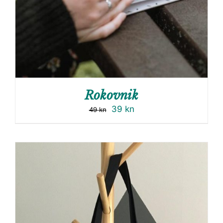
Rokovnik
39
kn
49
kn