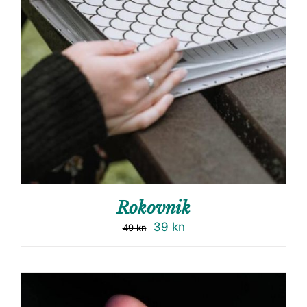
Rokovnik
39
kn
49
kn