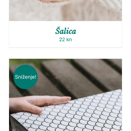
Šalica
22
kn
Sniženje!