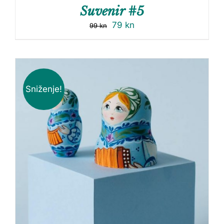
Suvenir #5
79
kn
99
kn
Sniženje!