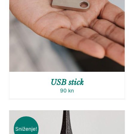
USB stick
90
kn
Sniženje!