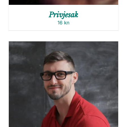
Privjesak
16
kn