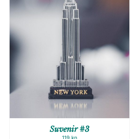
Suvenir #3
119
kn