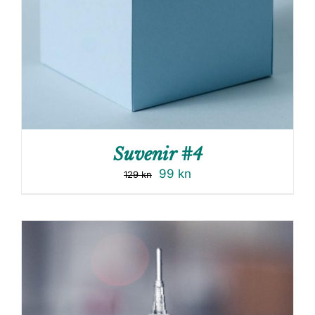
Suvenir #4
99
kn
129
kn