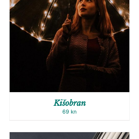
Kišobran
69
kn