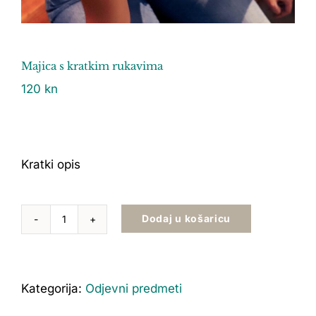
Majica s kratkim rukavima
120
kn
Kratki opis
Dodaj u košaricu
Majica
s
kratkim
rukavima
Kategorija:
Odjevni predmeti
količina