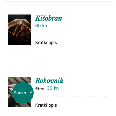
Kišobran
69
kn
Kratki opis
Rokovnik
39
kn
49
kn
Sniženje!
Kratki opis