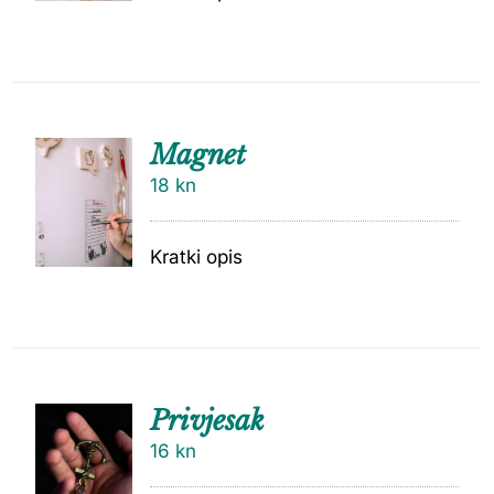
Magnet
18
kn
Kratki opis
Privjesak
16
kn