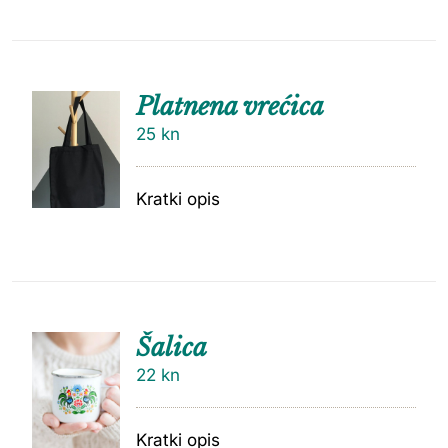
Platnena vrećica
25
kn
Kratki opis
Šalica
22
kn
Kratki opis