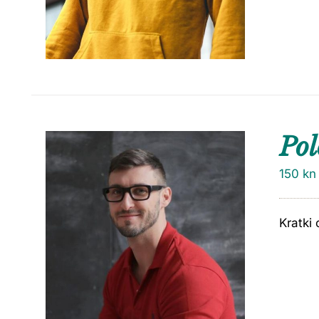
Pol
150
kn
Kratki 