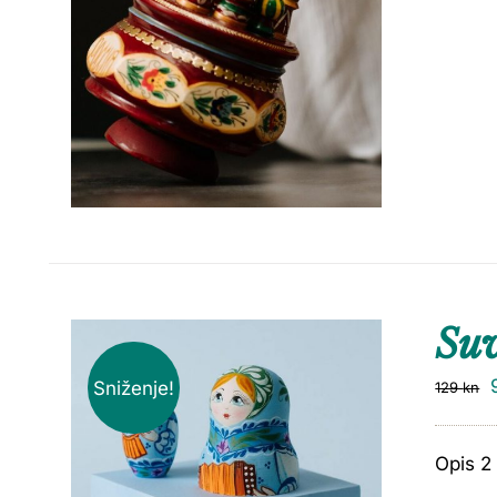
Suv
Sniženje!
129
kn
Opis 2