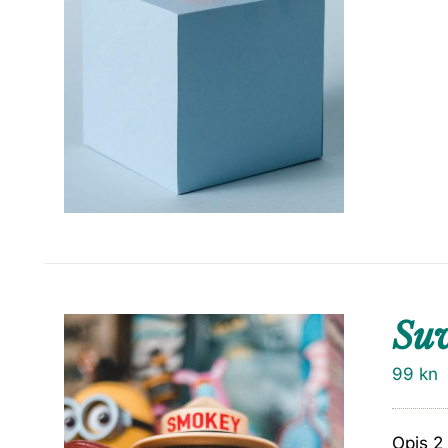
Suv
99
kn
Opis 2