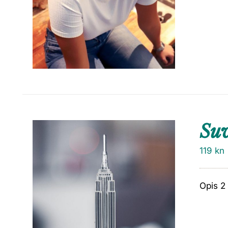
Su
119
kn
Opis 2