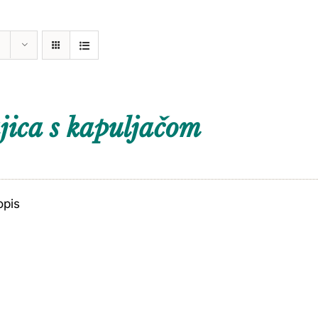
ica s kapuljačom
opis