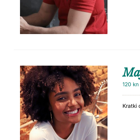
Maj
120
kn
Kratki 