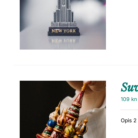
Su
109
kn
Opis 2