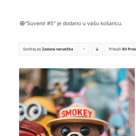
“Suvenir #5” je dodano u vašu košaricu.
Sortiraj po
Zadana narudžba
Prikaži
60 Proi