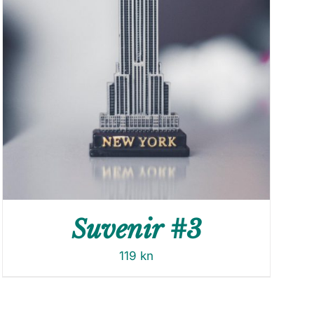
Suvenir #3
119
kn