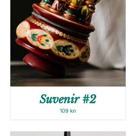
Suvenir #2
109
kn