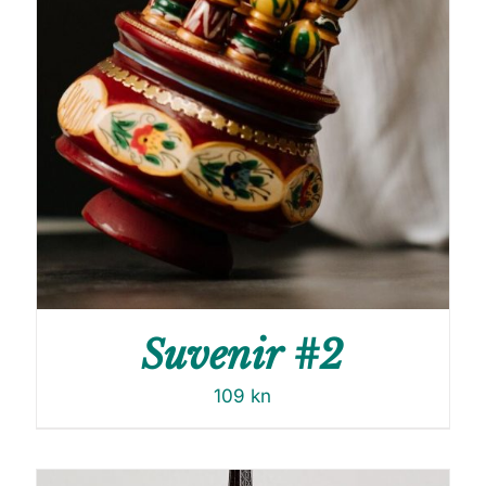
Suvenir #2
109
kn