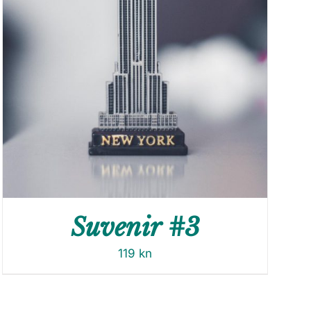
Suvenir #3
119
kn