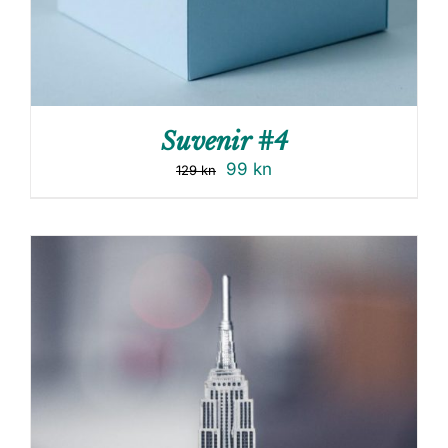
Suvenir #4
99
kn
129
kn