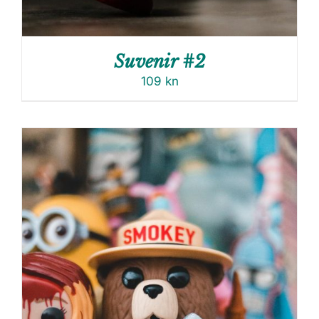
Suvenir #2
109
kn