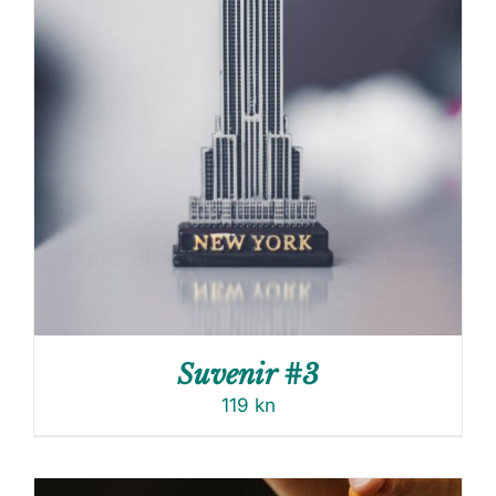
Suvenir #3
119
kn