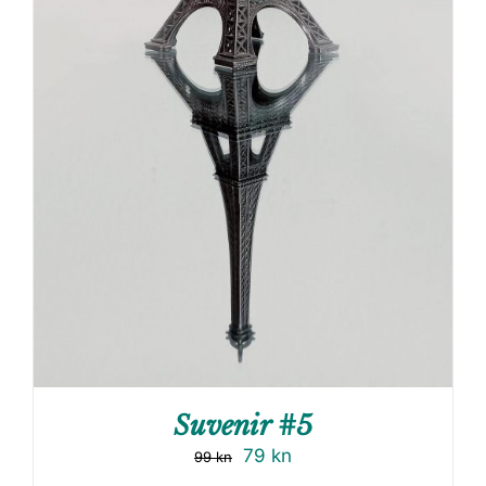
Suvenir #5
79
kn
99
kn