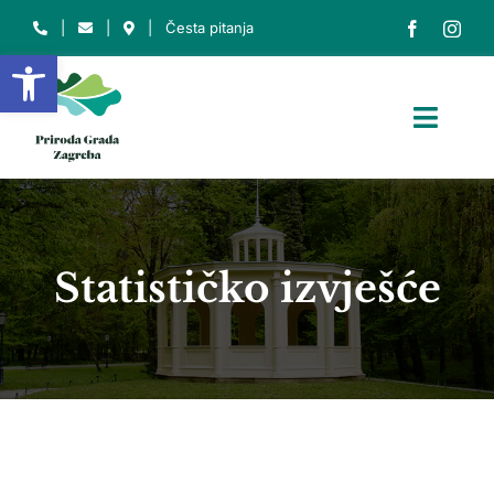
Skip
|
|
|
Česta pitanja
to
Open toolbar
content
Toggl
Navig
NASLOVNICA
O NAMA
Statističko izvješće
O PARKU
ZAŠTIĆENA PODRUČJA
EDU. CENTAR
INFO
Traži...