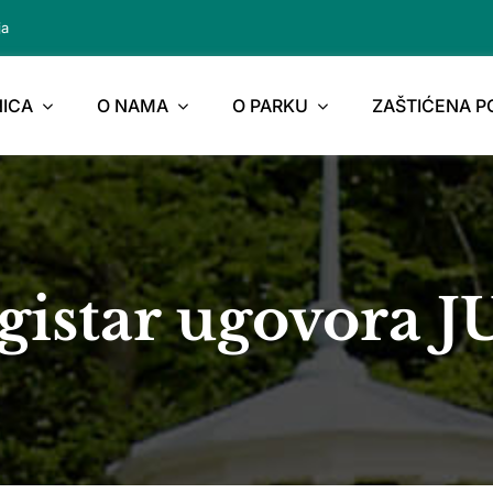
ja
ICA
O NAMA
O PARKU
ZAŠTIĆENA 
gistar ugovora 