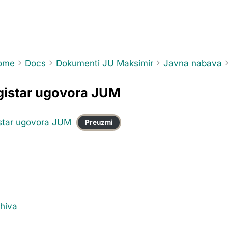
ome
Docs
Dokumenti JU Maksimir
Javna nabava
gistar ugovora JUM
star ugovora JUM
Preuzmi
hiva
gation