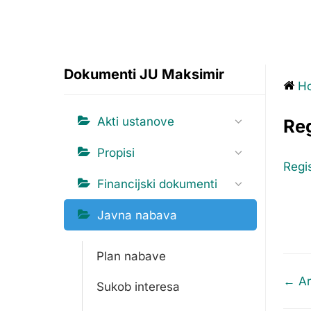
Dokumenti JU Maksimir
H
Akti ustanove
Re
Propisi
Regi
Financijski dokumenti
Javna nabava
Plan nabave
Doc
← Ar
Sukob interesa
navi