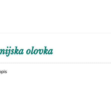
ijska olovka
opis