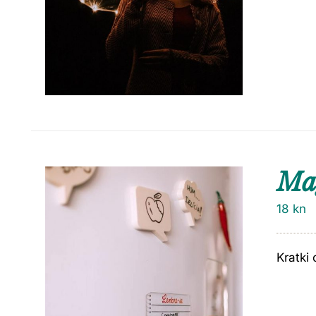
Ma
18
kn
Kratki 