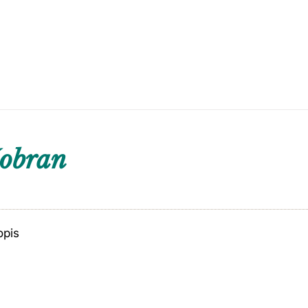
šobran
opis