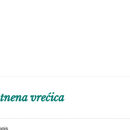
tnena vrećica
opis