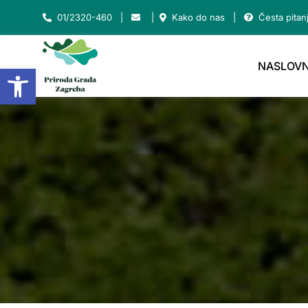
Skip
01/2320-460
|
|
Kako do nas
|
Česta pitan
to
content
NASLOVN
Open toolbar