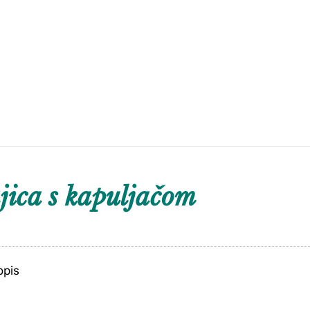
ica s kapuljačom
opis