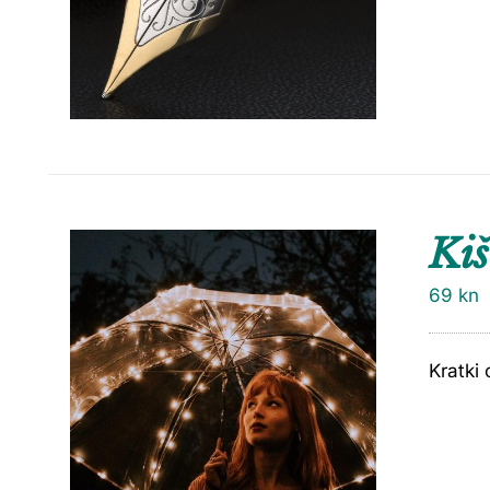
Ki
69
kn
Kratki 