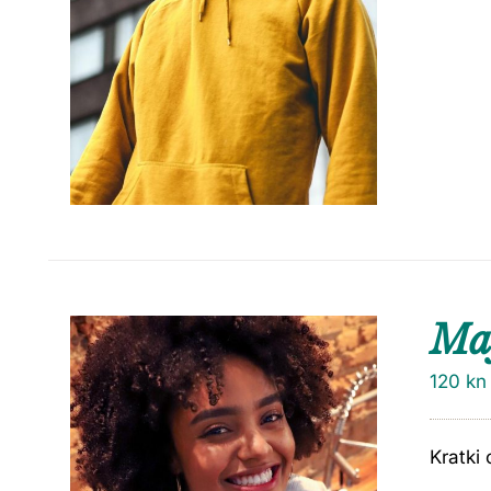
Maj
120
kn
Kratki 