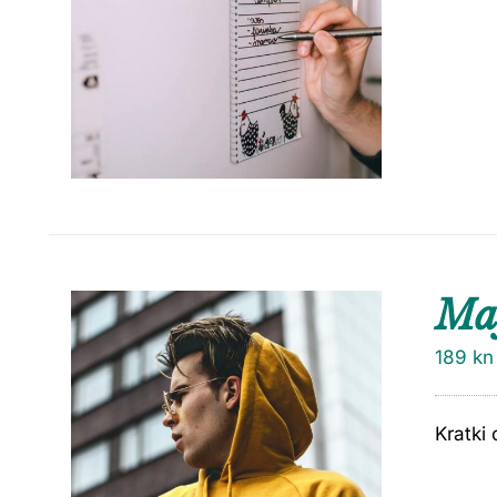
Maj
189
kn
Kratki 