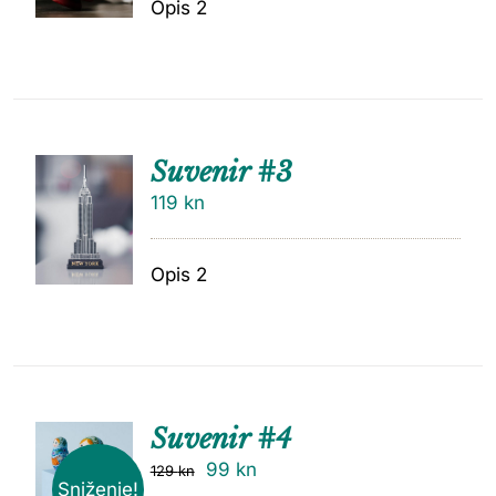
Opis 2
Suvenir #3
119
kn
Opis 2
Suvenir #4
99
kn
129
kn
Sniženje!