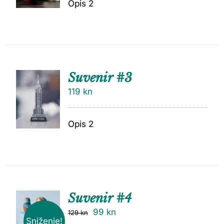
Opis 2
Suvenir #3
119
kn
Opis 2
Suvenir #4
99
kn
129
kn
Sniženje!