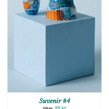
Suvenir #4
99
kn
129
kn