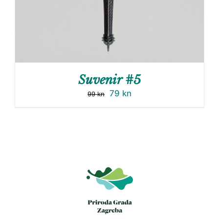
Suvenir #5
79
kn
99
kn