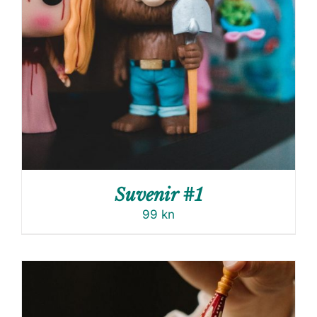
Suvenir #1
99
kn