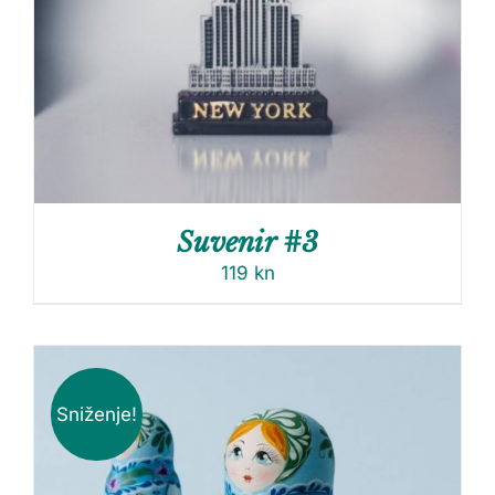
Suvenir #3
119
kn
Sniženje!