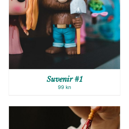
Suvenir #1
99
kn