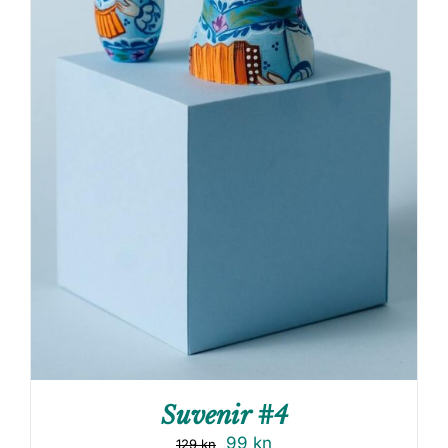
Suvenir #4
99
kn
129
kn