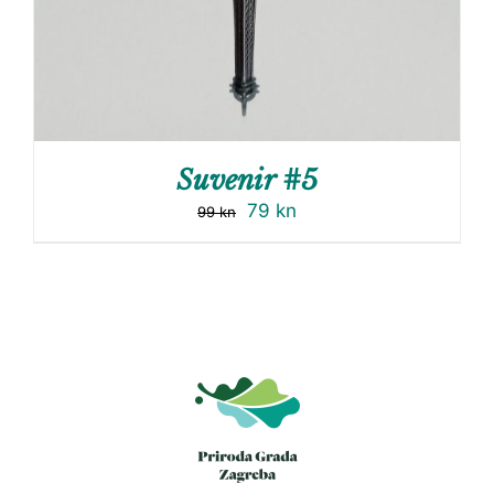
Suvenir #5
79
kn
99
kn