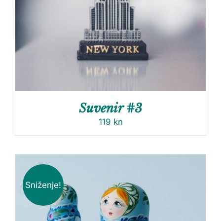
Suvenir #3
119
kn
Sniženje!