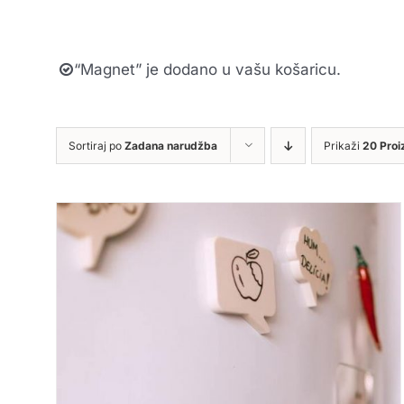
“Magnet” je dodano u vašu košaricu.
Sortiraj po
Zadana narudžba
Prikaži
20 Proi