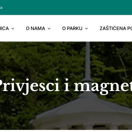
ja
ICA
O NAMA
O PARKU
ZAŠTIĆENA 
rivjesci i magne