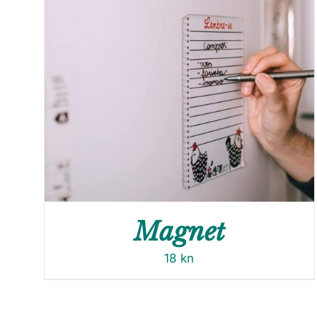
Magnet
18
kn