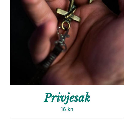
Privjesak
16
kn