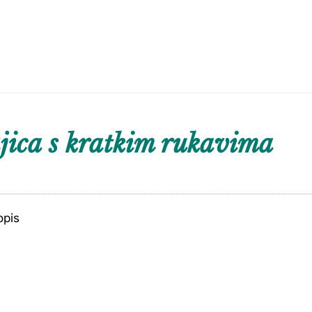
ica s kratkim rukavima
opis