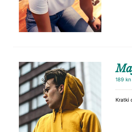
Maj
189
kn
Kratki 