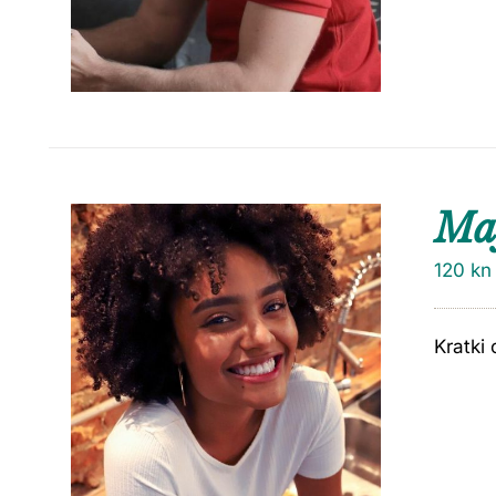
Maj
120
kn
Kratki 