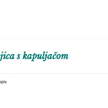
ica s kapuljačom
opis