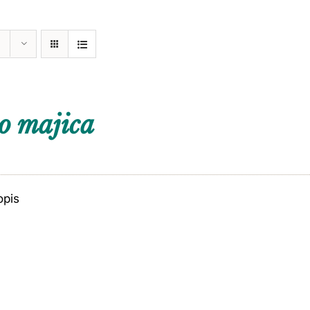
o majica
opis