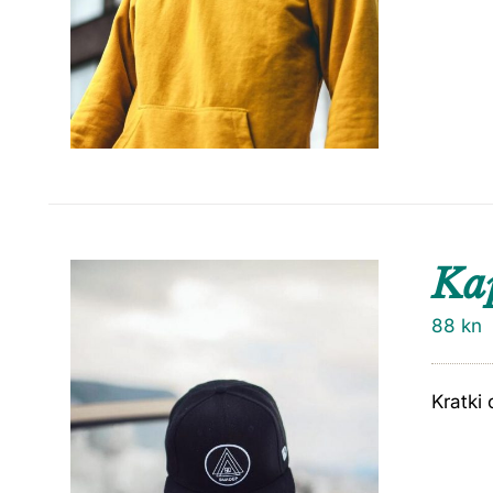
Ka
88
kn
Kratki 