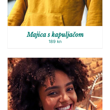
Majica s kapuljačom
189
kn