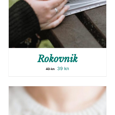
Rokovnik
39
kn
49
kn