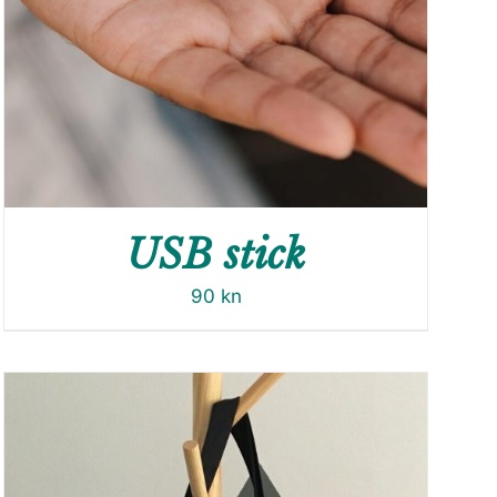
USB stick
90
kn