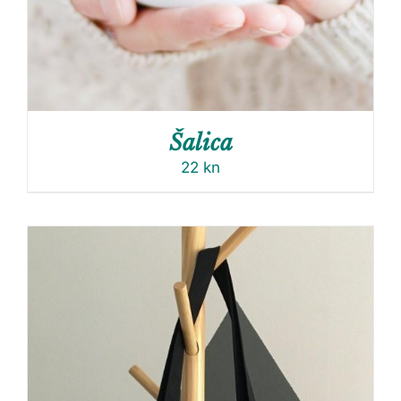
Šalica
22
kn