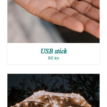
USB stick
90
kn