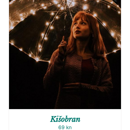
Kišobran
69
kn