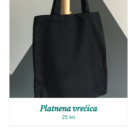
Platnena vrećica
25
kn