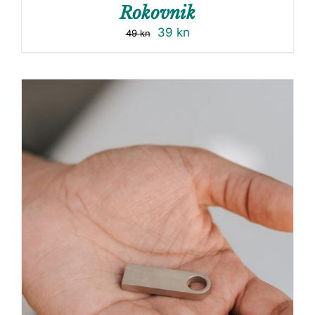
Rokovnik
39
kn
49
kn