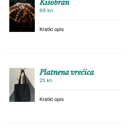
Kišobran
69
kn
Kratki opis
Platnena vrećica
25
kn
Kratki opis