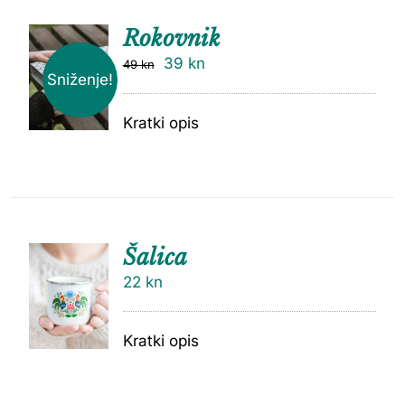
Rokovnik
39
kn
49
kn
Sniženje!
Kratki opis
Šalica
22
kn
Kratki opis