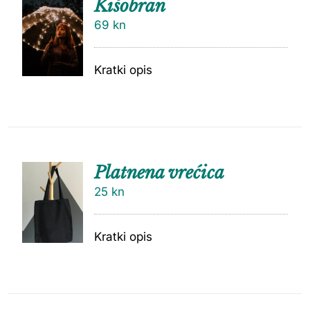
Kišobran
69
kn
Kratki opis
Platnena vrećica
25
kn
Kratki opis