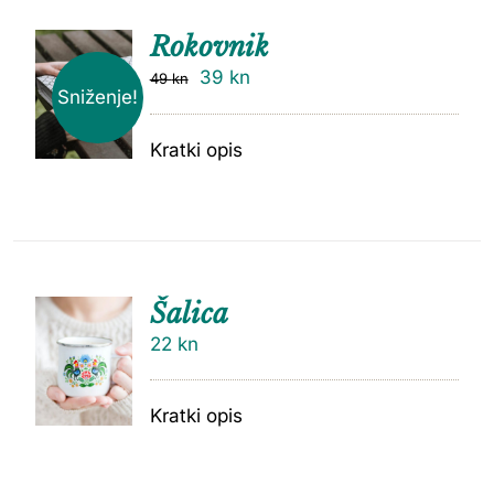
Rokovnik
39
kn
49
kn
Sniženje!
Kratki opis
Šalica
22
kn
Kratki opis