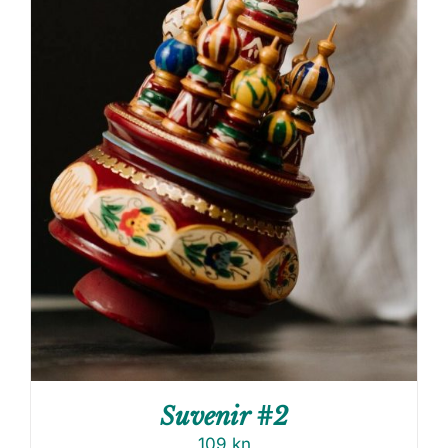
Suvenir #2
109
kn