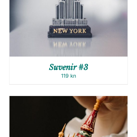
Suvenir #3
119
kn