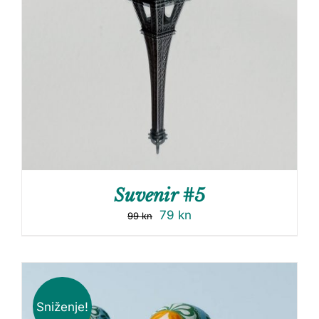
Suvenir #5
79
kn
99
kn
Sniženje!