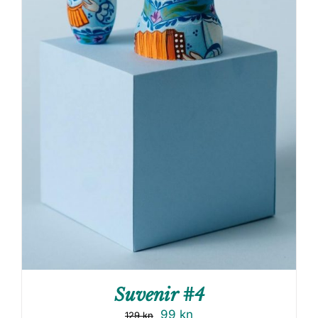
Suvenir #4
99
kn
129
kn