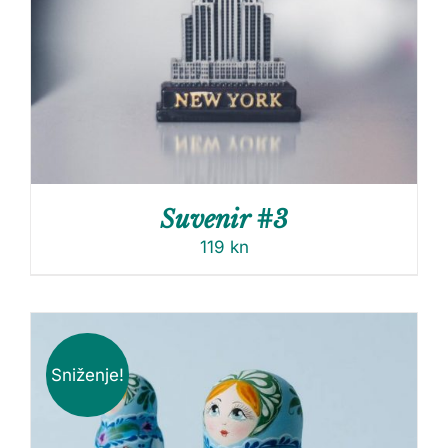
Suvenir #3
119
kn
Sniženje!