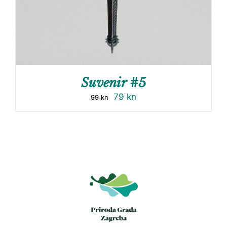
Suvenir #5
79
kn
99
kn