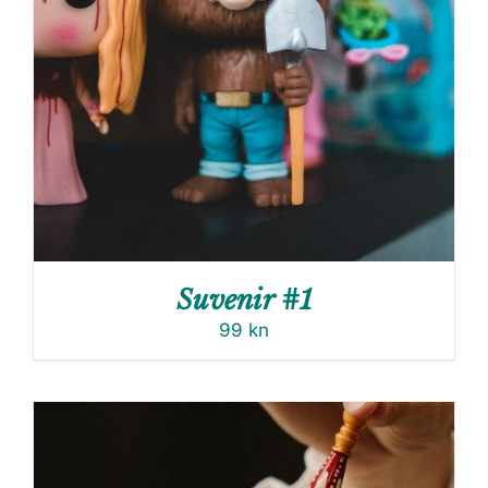
Suvenir #1
99
kn