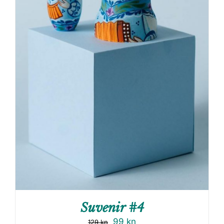
Suvenir #4
99
kn
129
kn