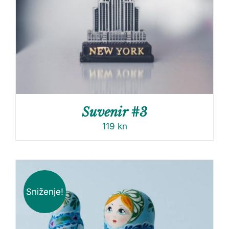
Suvenir #3
119
kn
Sniženje!