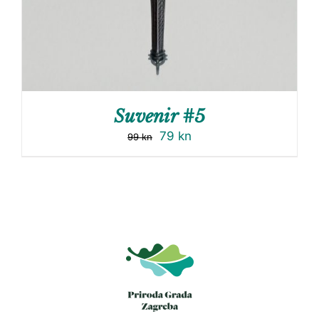
Suvenir #5
79
kn
99
kn