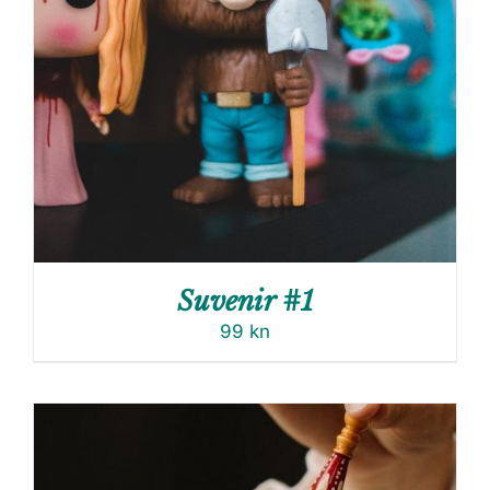
Suvenir #1
99
kn