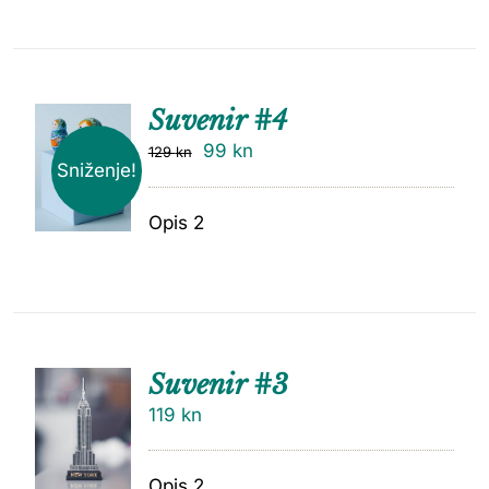
Suvenir #4
99
kn
129
kn
Sniženje!
Opis 2
Suvenir #3
119
kn
Opis 2