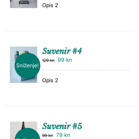
Opis 2
Suvenir #4
99
kn
129
kn
Sniženje!
Opis 2
Suvenir #5
79
kn
99
kn