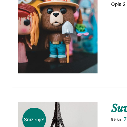
Opis 2
Su
Sniženje!
99
kn