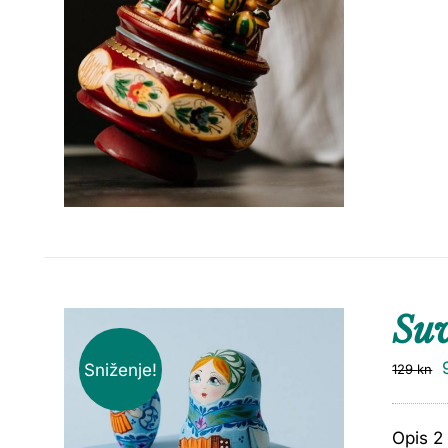
Suv
Sniženje!
129
kn
Opis 2