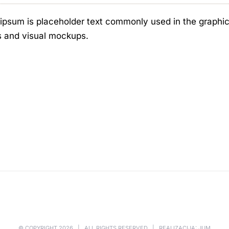
ipsum is placeholder text commonly used in the graphic, 
s and visual mockups.
© COPYRIGHT
2026 | ALL RIGHTS RESERVED | REALIZACIJA: JUM