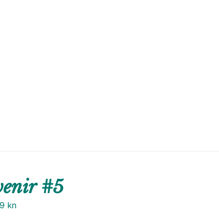
venir #5
79
kn