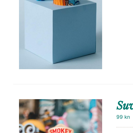
Suv
99
kn