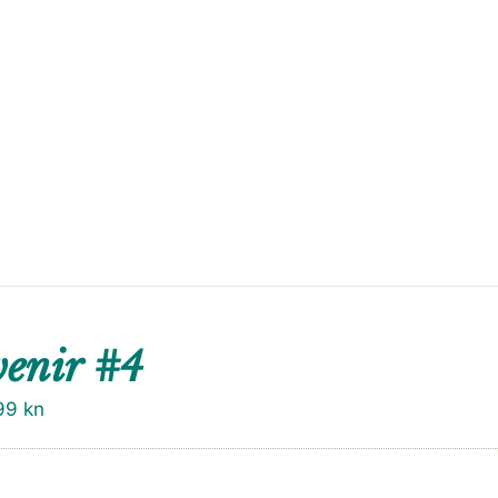
enir #4
99
kn