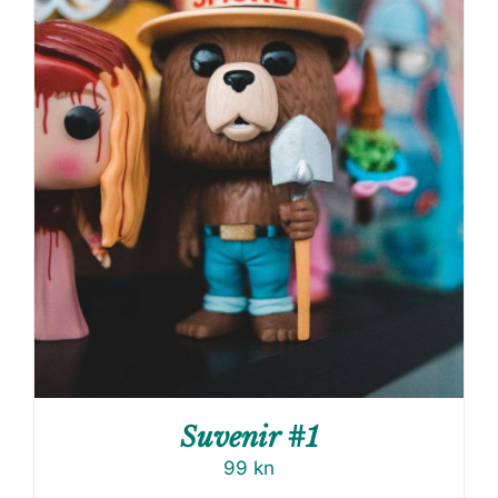
Suvenir #1
99
kn