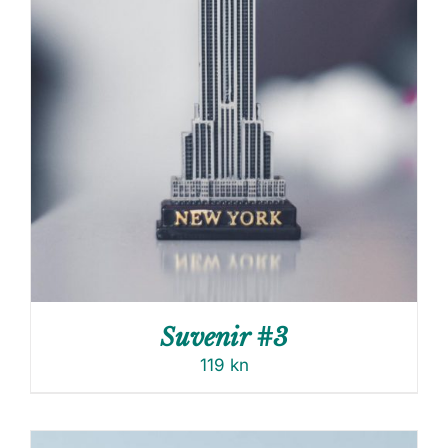
Suvenir #3
119
kn