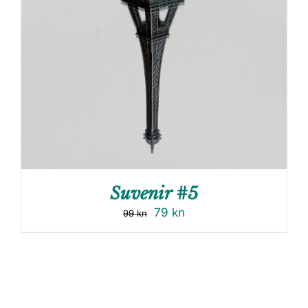
Suvenir #5
79
kn
99
kn