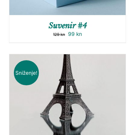
Suvenir #4
99
kn
129
kn
Sniženje!