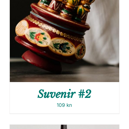
Suvenir #2
109
kn