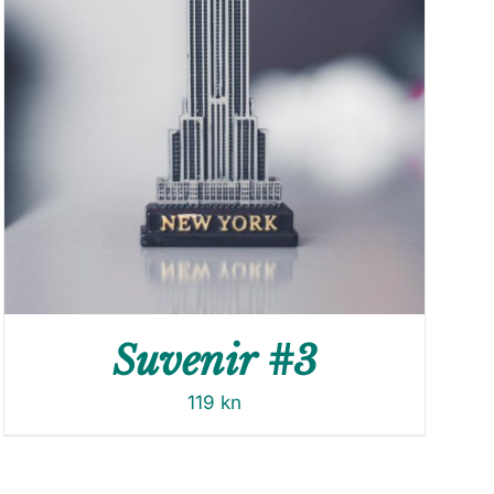
Suvenir #3
119
kn