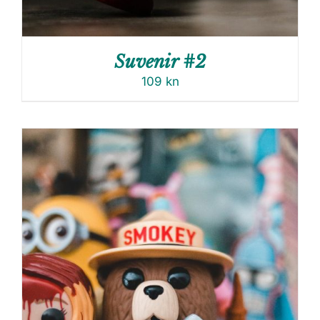
Suvenir #2
109
kn