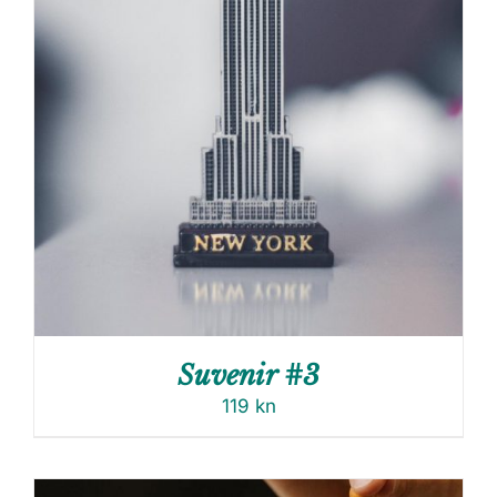
Suvenir #3
119
kn