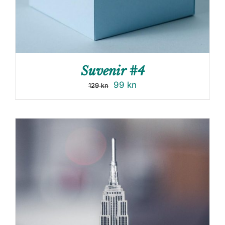
Suvenir #4
99
kn
129
kn