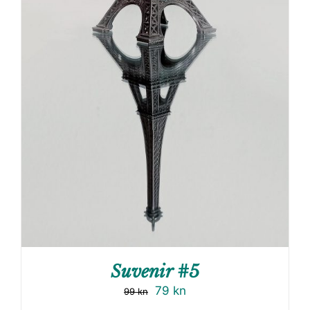
Suvenir #5
79
kn
99
kn