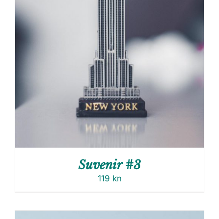
Suvenir #3
119
kn