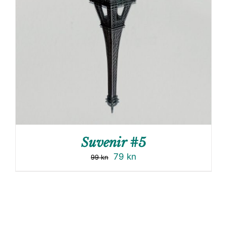
Suvenir #5
79
kn
99
kn