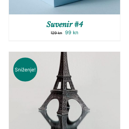
Suvenir #4
99
kn
129
kn
Sniženje!