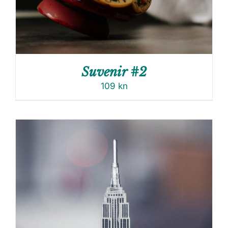
Suvenir #2
109
kn