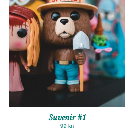
Suvenir #1
99
kn