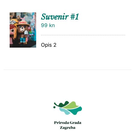
Suvenir #1
99
kn
Opis 2