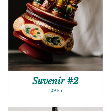
Suvenir #2
109
kn