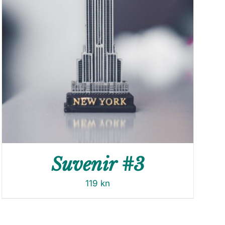
Suvenir #3
119
kn