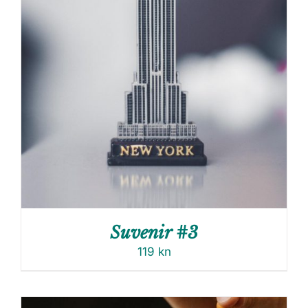
Suvenir #3
119
kn