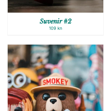
Suvenir #2
109
kn