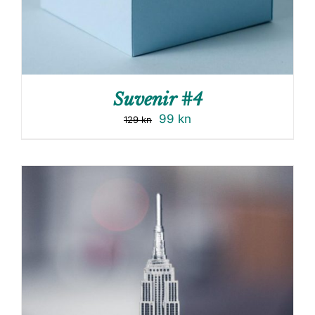
Suvenir #4
99
kn
129
kn