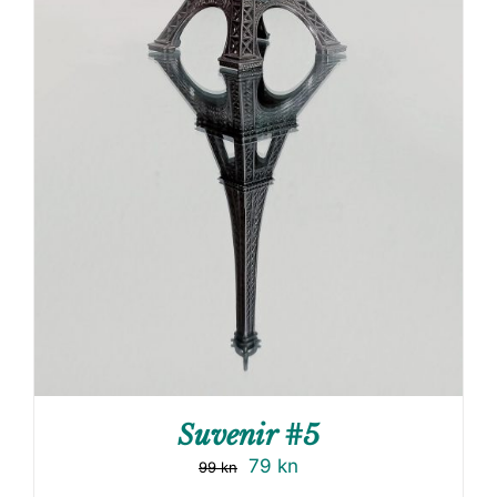
Suvenir #5
79
kn
99
kn