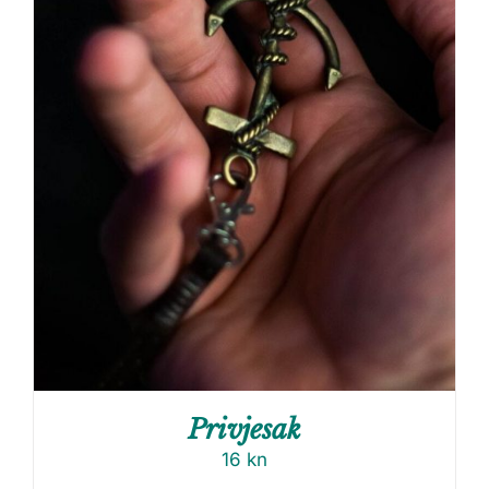
Privjesak
16
kn