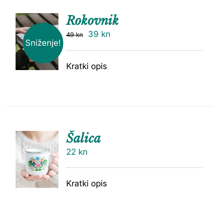
Rokovnik
39
kn
49
kn
Sniženje!
Kratki opis
Šalica
22
kn
Kratki opis