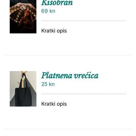
Kišobran
69
kn
Kratki opis
Platnena vrećica
25
kn
Kratki opis