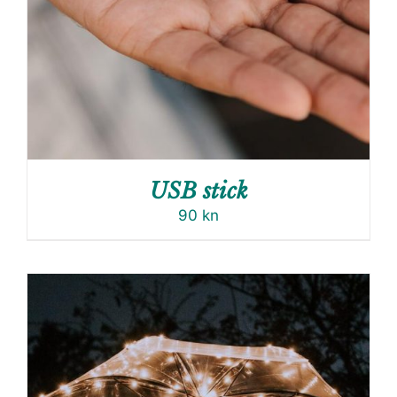
USB stick
90
kn