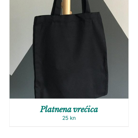
Platnena vrećica
25
kn