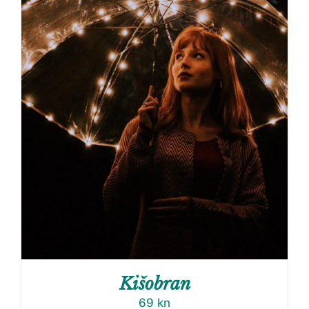
Kišobran
69
kn