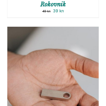
Rokovnik
39
kn
49
kn