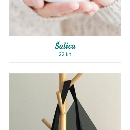
Šalica
22
kn