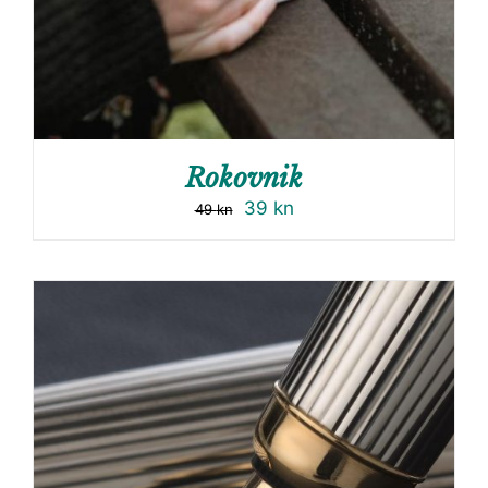
Rokovnik
39
kn
49
kn