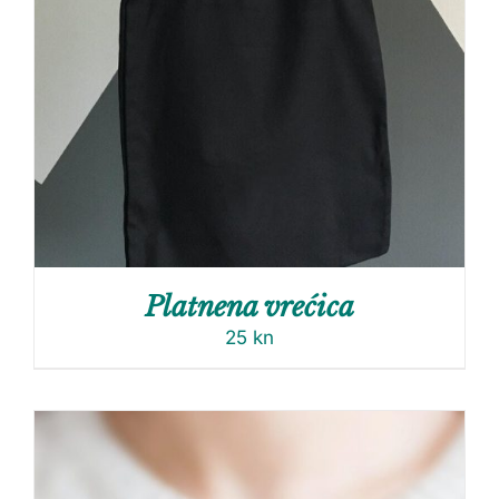
Platnena vrećica
25
kn