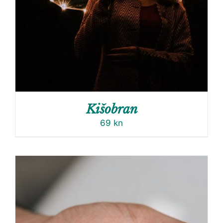
Kišobran
69
kn