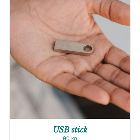
USB stick
90
kn