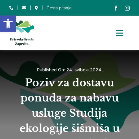
Skip
|
|
|
Česta pitanja
to
Open toolbar
content
Toggl
Navig
NASLOVNICA
O NAMA
Published On: 24. svibnja 2024.
Poziv za dostavu
O PARKU
ponuda za nabavu
ZAŠTIĆENA PODRUČJA
EDU. CENTAR
usluge Studija
INFO
ekologije šišmiša u
Traži...