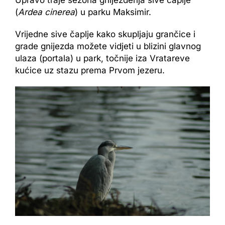
Upravo traje sezona gniježđenja sive čaplje
(
Ardea cinerea
) u parku Maksimir.
Vrijedne sive čaplje kako skupljaju grančice i
grade gnijezda možete vidjeti u blizini glavnog
ulaza (portala) u park, točnije iza Vratareve
kućice uz stazu prema Prvom jezeru.