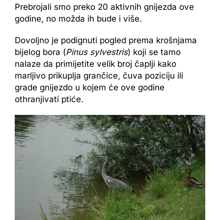
Prebrojali smo preko 20 aktivnih gnijezda ove
godine, no možda ih bude i više.
Dovoljno je podignuti pogled prema krošnjama
bijelog bora (
Pinus sylvestris
) koji se tamo
nalaze da primijetite velik broj čaplji kako
marljivo prikuplja grančice, čuva poziciju ili
grade gnijezdo u kojem će ove godine
othranjivati ptiće.