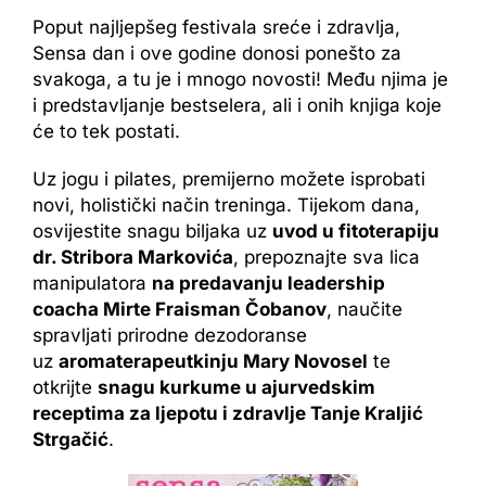
Poput najljepšeg festivala sreće i zdravlja,
Sensa dan i ove godine donosi ponešto za
svakoga, a tu je i mnogo novosti! Među njima je
i predstavljanje bestselera, ali i onih knjiga koje
će to tek postati.
Uz jogu i pilates, premijerno možete isprobati
novi, holistički način treninga. Tijekom dana,
osvijestite snagu biljaka uz
uvod u fitoterapiju
dr. Stribora Markovića
, prepoznajte sva lica
manipulatora
na predavanju leadership
coacha Mirte Fraisman Čobanov
, naučite
spravljati prirodne dezodoranse
uz
aromaterapeutkinju Mary Novosel
te
otkrijte
snagu kurkume u ajurvedskim
receptima za ljepotu i zdravlje Tanje Kraljić
Strgačić
.