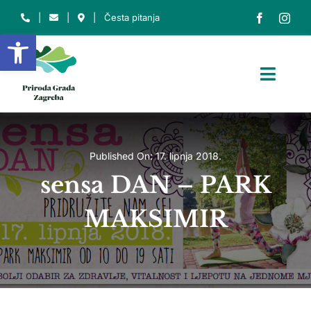
Skip
|
|
|
Česta pitanja
to
Open toolbar
content
Toggl
Navig
NASLOVNICA
O NAMA
Published On: 17. lipnja 2018.
sensa DAN – PARK
O PARKU
MAKSIMIR
ZAŠTIĆENA PODRUČJA
EDU. CENTAR
INFO
Traži...