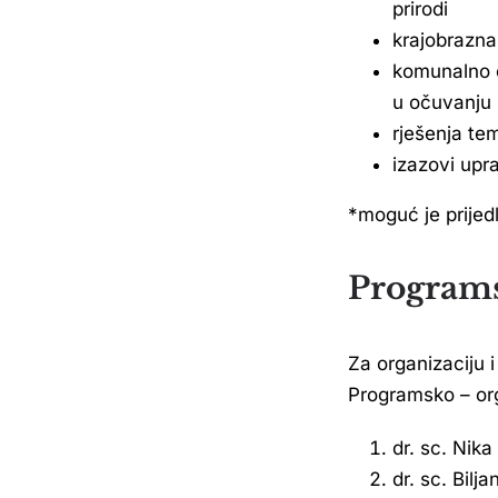
prirodi
krajobrazna 
komunalno o
u očuvanju b
rješenja te
izazovi upr
*moguć je prijed
Programs
Za organizaciju 
Programsko – org
dr. sc. Nik
dr. sc. Bil