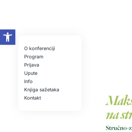
Skip
to
content
Open toolbar
O konferenciji
Program
Prijava
Upute
Info
Knjiga sažetaka
Kontakt