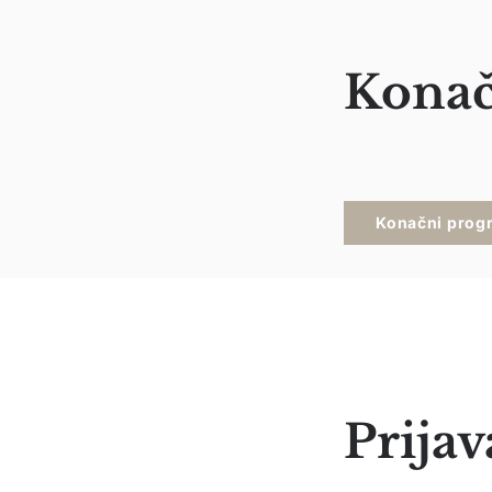
Konač
Konačni prog
Prijav