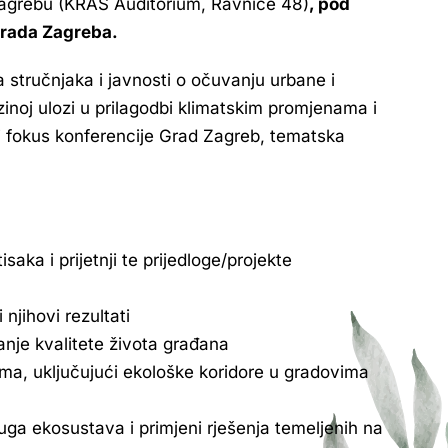
Zagrebu (KRAŠ Auditorium, Ravnice 48)
, pod
Grada Zagreba.
 stručnjaka i javnosti o očuvanju urbane i
ezinoj ulozi u prilagodbi klimatskim promjenama i
ki fokus konferencije Grad Zagreb, tematska
saka i prijetnji te prijedloge/projekte
njihovi rezultati
anje kvalitete života građana
tima, uključujući ekološke koridore u gradovima
luga ekosustava i primjeni rješenja temeljenih na