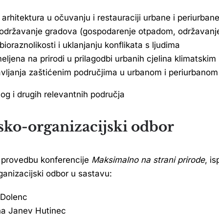
arhitektura u očuvanju i restauraciji urbane i periurbane
državanje gradova (gospodarenje otpadom, održavanje ur
ioraznolikosti i uklanjanju konflikata s ljudima
meljena na prirodi u prilagodbi urbanih cjelina klimatsk
avljanja zaštićenim područjima u urbanom i periurbanom
log i drugih relevantnih područja
ko-organizacijski odbor
i provedbu konferencije
Maksimalno na strani prirode
, i
anizacijski odbor u sastavu:
a Dolenc
jana Janev Hutinec