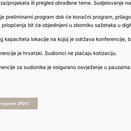
iza/projekata ili pregled obrađene teme. Sudjelovanje na
je preliminarni program dok će konačni program, prilagođ
i priopćenja bit će objedinjeni u zborniku sažetaka u dig
 kapaciteta lokacije na kojoj je održava konferencije, b
rencije je hrvatski. Sudionici ne plaćaju kotizaciju.
erencije za sudionike je osigurano osvježenje u pauzama 
program (PDF)