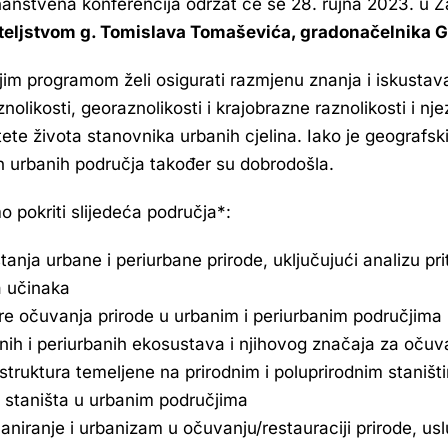
anstvena konferencija održat će se 28. rujna 2023. u 
teljstvom g. Tomislava Tomaševića, gradonačelnika 
jim programom želi osigurati razmjenu znanja i iskustava
nolikosti, georaznolikosti i krajobrazne raznolikosti i nj
tete života stanovnika urbanih cjelina. Iako je geografs
ih urbanih područja također su dobrodošla.
o pokriti slijedeća područja*:
tanja urbane i periurbane prirode, uključujući analizu priti
a učinaka
re očuvanja prirode u urbanim i periurbanim područjima i 
nih i periurbanih ekosustava i njihovog značaja za očuv
astruktura temeljene na prirodnim i poluprirodnim staniš
a staništa u urbanim područjima
laniranje i urbanizam u očuvanju/restauraciji prirode, us