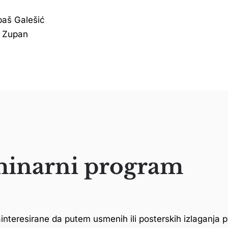
baš Galešić
na Zupan
minarni program
nteresirane da putem usmenih ili posterskih izlaganja pr