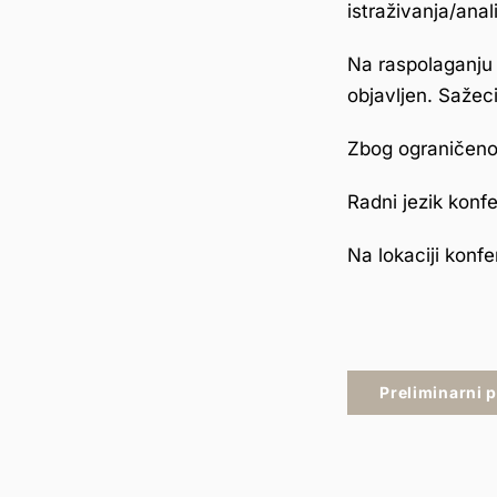
istraživanja/anal
Na raspolaganju 
objavljen. Sažec
Zbog ograničenog
Radni jezik konfe
Na lokaciji konf
Preliminarni 