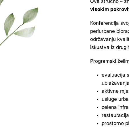
Ova stručno – zn
visokim pokrovi
Konferencija svo
periurbane bioraz
održavanju kvali
iskustva iz drug
Programski želim
evaluacija s
ublažavanj
aktivne mje
usluge urba
zelena infr
restauracij
prostorno p