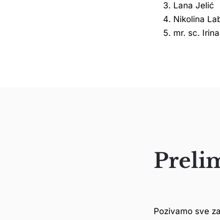
Lana Jelić
Nikolina La
mr. sc. Iri
Preli
Pozivamo sve zai