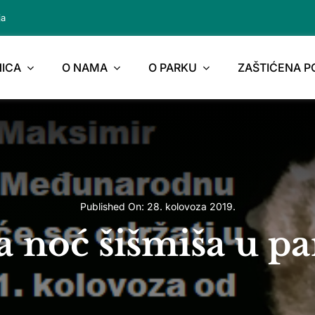
ja
ICA
O NAMA
O PARKU
ZAŠTIĆENA 
Published On: 28. kolovoza 2019.
noć šišmiša u p