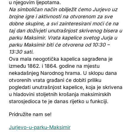
u njegovim ljepotama.
Na simboličan način obilježit ćemo Jurjevo uz
brojne igre i aktivnosti na otvorenom za sve
dobne skupine, a svi zainteresirani moći će na
taj dan doživjeti unutrašnjost skrivenog bisera u
parku Maksimir. Vrata kapelice svetog Jurja u
parku Maksimir biti će otvorena od 10:30 –
13:30 sati.
Ova mala neogotička kapelica sagrađena je
između 1862. i 1864. godine na mjestu
nekadašnjeg Narodnog hrama. U sklopu dana
otvorenih vrata građani će dobiti priliku
pogledati unutrašnjost kapelice, koja je skrivena
u hladovini stoljetnih krošanja maksimirskih
starosjedioca te je danas rijetko u funkciji.
Pridružite nam se!
Jurjevo-u-parku-Maksimir