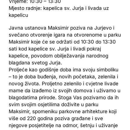
Vrijeme: 10:30 – 13:30
Mjesto radnje: kapelica sv. Jurja i livada uz
kapelicu
Javna ustanova Maksimir poziva na Jurjevo i
svečano otvorenje igara na otvorenome u parku
Maksimir koje će se održati od 10:30 do 13:30
sati kod kapelice sv. Jurja i livadi pokraj
kapelice, povodom obilježavanja narodnog
blagdana svetog Jurja.
Proljeće kao godišnje doba ima svoju simboliku
– to je doba buđenja, novih početaka, zelenila i
novog života. Proljetno zelenilo i cvjetne livade
mame da izađemo iz svojih domova i uživamo u
blagodatima prirode. Stoga Vas pozivamo da ih
svim svojim osjetilima doživite u parku
Maksimir, spomeniku parkovne arhitekture koji
više od 220 godina poziva građane i sve
njegove posjetitelje na odmor, šetnju i uživanje