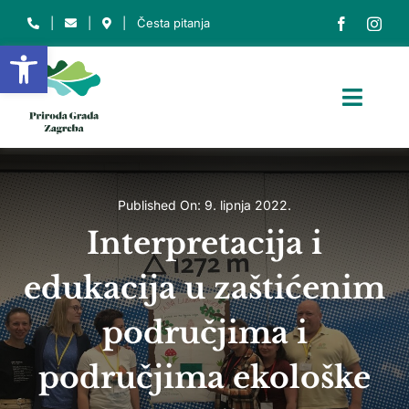
Skip
|
|
|
Česta pitanja
to
Open toolbar
content
Toggl
Navig
NASLOVNICA
O NAMA
Published On: 9. lipnja 2022.
Interpretacija i
O PARKU
edukacija u zaštićenim
ZAŠTIĆENA PODRUČJA
EDU. CENTAR
područjima i
INFO
područjima ekološke
Traži...