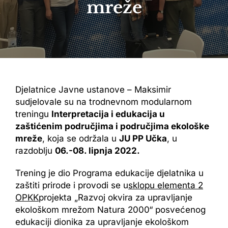
mreže
Djelatnice Javne ustanove – Maksimir
sudjelovale su na trodnevnom modularnom
treningu
Interpretacija i edukacija u
zaštićenim područjima i područjima ekološke
mreže
, koja se održala u
JU PP Učka
, u
razdoblju
06.-08. lipnja 2022.
Trening je dio Programa edukacije djelatnika u
zaštiti prirode i provodi se u
sklopu elementa 2
OPKK
projekta „Razvoj okvira za upravljanje
ekološkom mrežom Natura 2000“ posvećenog
edukaciji dionika za upravljanje ekološkom