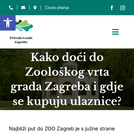
Skip
|
|
|
Česta pitanja
to
Open toolbar
content
Toggl
Navig
NASLOVNICA
Kako doći do
O NAMA
Zoološkog vrta
O PARKU
grada Zagreba i gdje
ZAŠTIĆENA PODRUČJA
se kupuju ulaznice?
EDU. CENTAR
INFO
Najbliži put do ZOO Zagreb je s južne strane
Traži...