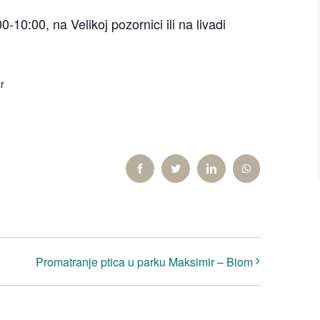
10:00, na Velikoj pozornici ili na livadi
r
Facebook
Twitter
LinkedIn
WhatsApp
Promatranje ptica u parku Maksimir – Biom