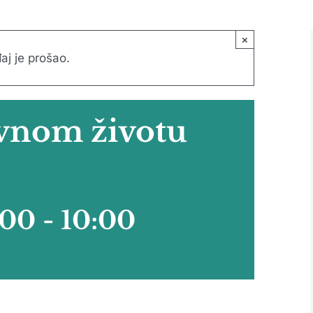
×
aj je prošao.
vnom životu
:00
-
10:00