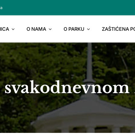
ja
ICA
O NAMA
O PARKU
ZAŠTIĆENA 
u svakodnevnom 