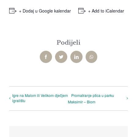
+ Dodaj u Google kalendar
+ Add to iCalendar
Podijeli
Facebook
Twitter
LinkedIn
WhatsApp
Igre na Malom ili Velikom dječjem
Promatranje ptica u parku
igralištu
Maksimir – Biom